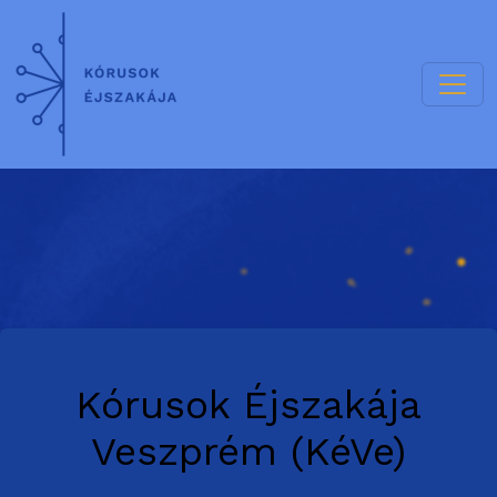
Kórusok Éjszakája
Veszprém (KéVe)