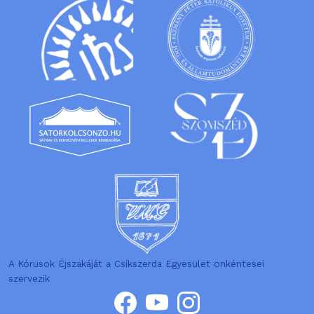
A Kórusok Éjszakáját a Csíkszerda Egyesület önkéntesei
szervezik