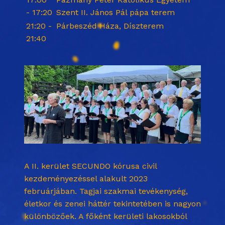
- 17:20
Szent II. János Pál pápa terem
21:20 -
Párbeszéd Háza, Díszterem
21:40
A II. kerület SECUNDO kórusa civil
kezdeményezéssel alakult 2023
februárjában. Tagjai szakmai tevékenység,
életkor és zenei háttér tekintetében is nagyon
különbözőek. A főként kerületi lakosokból