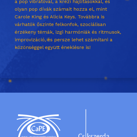
a pop vibratóval, a krézi hajlításokkal, és
olyan pop dívák számait hozza el, mint
Carole King és Alicia Keys. Továbbra is
várhatók őszinte felkonfok, szociálisan
érzékeny témák, izgi harmóniák és ritmusok,
improvizáció, és persze lehet számítani a
közönséggel együtt éneklésre is!